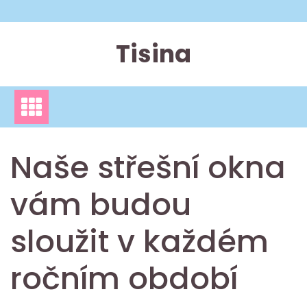
Skip
to
content
Tisina
Naše střešní okna
vám budou
sloužit v každém
ročním období