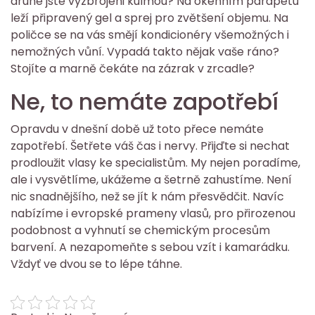
druhé jste vyzbrojeni kulmou? Na okenním parapetu
leží připravený gel a sprej pro zvětšení objemu. Na
poličce se na vás smějí kondicionéry všemožných i
nemožných vůní. Vypadá takto nějak vaše ráno?
Stojíte a marně čekáte na zázrak v zrcadle?
Ne, to nemáte zapotřebí
Opravdu v dnešní době už toto přece nemáte
zapotřebí. Šetřete váš čas i nervy. Přijďte si nechat
prodloužit vlasy
ke specialistům. My nejen poradíme,
ale i vysvětlíme, ukážeme a šetrně zahustíme. Není
nic snadnějšího, než se jít k nám přesvědčit. Navíc
nabízíme i evropské prameny vlasů, pro přirozenou
podobnost a vyhnutí se chemickým procesům
barvení. A nezapomeňte s sebou vzít i kamarádku.
Vždyť ve dvou se to lépe táhne.