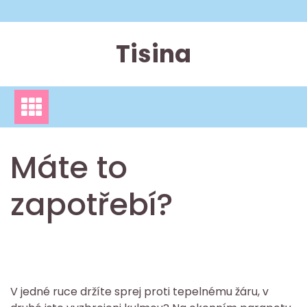
Skip
to
content
Tisina
Máte to
zapotřebí?
V jedné ruce držíte sprej proti tepelnému žáru, v