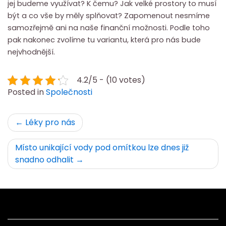
jej budeme využívat? K čemu? Jak velké prostory to musí
být a co vše by měly splňovat? Zapomenout nesmíme
samozřejmě ani na naše finanční možnosti. Podle toho
pak nakonec zvolíme tu variantu, která pro nás bude
nejvhodnější.
4.2/5 - (10 votes)
Posted in
Společnosti
Navigace
Léky pro nás
pro
Místo unikající vody pod omítkou lze dnes již
příspěvek
snadno odhalit