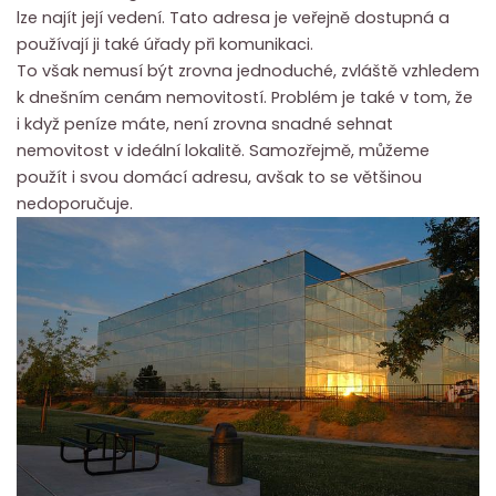
lze najít její vedení. Tato adresa je veřejně dostupná a
používají ji také úřady při komunikaci.
To však nemusí být zrovna jednoduché, zvláště vzhledem
k dnešním cenám nemovitostí. Problém je také v tom, že
i když peníze máte, není zrovna snadné sehnat
nemovitost v ideální lokalitě. Samozřejmě, můžeme
použít i svou domácí adresu, avšak to se většinou
nedoporučuje.