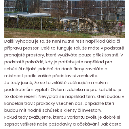
Další výhodou je to, že není nutné řešit například úklid či
přípravu prostor. Celé to funguje tak, že máte v podstatě
pronajaté prostory, které využíváte pouze příležitostně. V
podstatě pokaždé, kdy je potřebujete například pro
schůzi či nějaké jednání do dané firmy zavoláte a
místnost podle vašich představ si zamluvíte.
Je tedy jasné, že se to zvláště začínajícím malým
podnikatelům vyplatí. Ovšem zdaleka ne pro každého je
to dobré řešení. Nevyplatí se například těm, kteří budou v
kanceláři trávit prakticky všechen čas, případně kteří
budou mít hodně schůzek s klienty či investory.
Pokud tedy zvažujeme, kterou variantu zvolit, je dobré si
zapsat veškeré naše požadavky a očekávání. Jak často