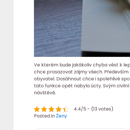
Ve kterém bude jakákoliv chyba vést k le
chce prosazovat zájmy všech. Především 
obyvatel. Dosáhnout chce i spolehlivé spo
tato funkce opět nabyla úcty. Svým civiln
návštěvě.
4.4/5 - (13 votes)
Posted in
Ženy