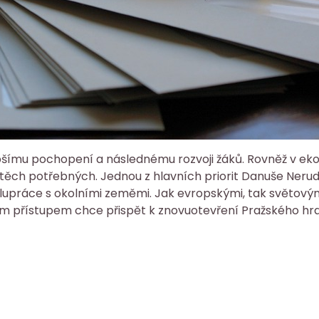
pšímu pochopení a následnému rozvoji žáků. Rovněž v eko
těch potřebných. Jednou z hlavních priorit Danuše Neru
lupráce s okolními zeměmi. Jak evropskými, tak světovým
ím přístupem chce přispět k znovuotevření Pražského hra