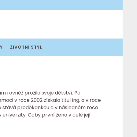
Y
ŽIVOTNÍ STYL
am rovněž prožila svoje dětství. Po
ci v roce 2002 získala titul Ing. a v roce
 se stává proděkankou a v následném roce
niverzity. Coby první žena v celé její