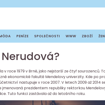
MÓDA
PENÍZE
SPOLEČNOSTI
WWW
ZBOŽÍ
ŽEN
e Nerudová?
la v roce 1979 v Brně, jako nejstarší ze čtyř sourozenců. T
zně ekonomické fakultě Mendelovy univerzity. Kde po promo
 účetnictví nastupuje v roce 2007. V letech 2009 až 2014
 je jmenovaná prezidentem republiky rektorkou Mendelovy u
lice. Tuto funkci zastávala až do letošního roku.