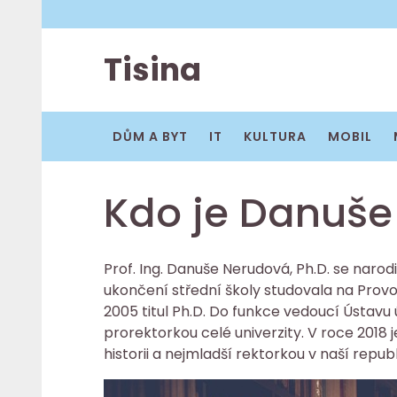
Skip
to
content
Tisina
DŮM A BYT
IT
KULTURA
MOBIL
Kdo je Danuš
Prof. Ing. Danuše Nerudová, Ph.D. se narodi
ukončení střední školy studovala na Provo
2005 titul Ph.D. Do funkce vedoucí Ústavu
prorektorkou celé univerzity. V roce 2018
historii a nejmladší rektorkou v naší repub