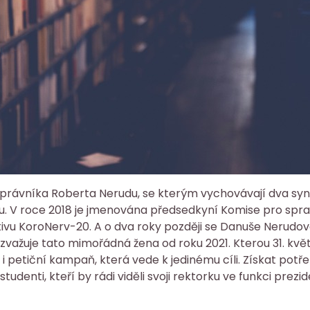
právníka Roberta Nerudu, se kterým vychovávají dva syn
. V roce 2018 je jmenována předsedkyní Komise pro sprav
tivu KoroNerv-20. A o dva roky později se Danuše Nerudo
važuje tato mimořádná žena od roku 2021. Kterou 31. květ
á i petiční kampaň, která vede k jedinému cíli. Získat potř
studenti, kteří by rádi viděli svoji rektorku ve funkci pre