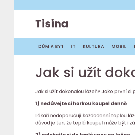
Skip
to
content
Tisina
DŮM A BYT
IT
KULTURA
MOBIL
Jak si užít do
Jak si užít dokonalou lázeň? Jako první si 
1) nedávejte si horkou koupel denně
Lékaři nedoporučují každodenní teplou láze
důvod je ten, že teplá koupel může být i zá
2) nelehejte si do teplé vany na lačno