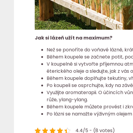
Jak si lázeň užít na maximum?
Než se ponoříte do voňavé lázně, krá
Během koupele se začnete potit, pod
V koupelně si vytvořte příjemnou atm
éterického oleje a sledujte, jak z vás
Během koupele doplňujte tekutiny, v
Po koupeli se osprchujte, kdy na zá
Využijte aromaterapii. O účincích vůní
růže, ylang-ylang.
Během koupele můžete provést i zkrášl
Po lázni se namažte výživným oleje
4.4/5 - (8 votes)