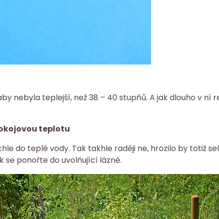
by nebyla teplejší, než 38 – 40 stupňů. A jak dlouho v ní 
okojovou teplotu
hle do teplé vody. Tak takhle raději ne, hrozilo by totiž
k se ponořte do uvolňující lázně.