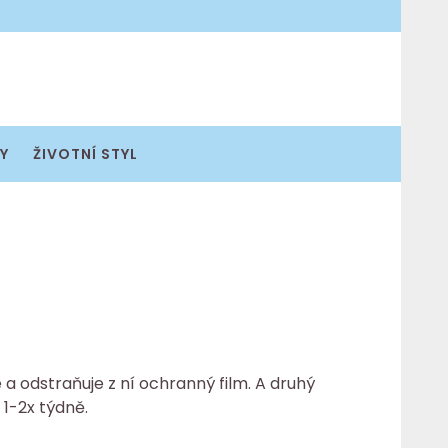
Y
ŽIVOTNÍ STYL
 a odstraňuje z ní ochranný film. A druhý
 1-2x týdně.