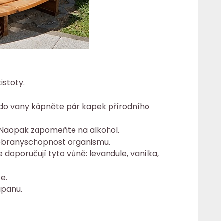
istoty.
, do vany kápněte pár kapek přírodního
. Naopak zapomeňte na alkohol.
m obranyschopnost organismu.
e doporučují tyto vůně: levandule, vanilka,
e.
upanu.