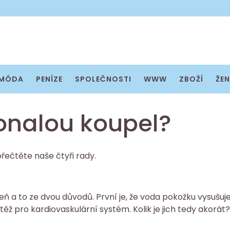
MÓDA
PENÍZE
SPOLEČNOSTI
WWW
ZBOŽÍ
ŽEN
konalou koupel?
přečtěte naše čtyři rady.
ň a to ze dvou důvodů. První je, že voda pokožku vysušuje
těž pro kardiovaskulární systém. Kolik je jich tedy akorát?