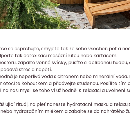
tce se osprchujte, smyjete tak ze sebe všechen pot a neč
pořte tak detoxikaci masážní lufou nebo kartáčem.
osféru, zapalte vonné svíčky, pusťte si oblíbenou hudbu
 opadává stres a napětí.
hodná je neperlivá voda s citronem nebo minerální voda
věr otočíte kohoutkem a přidávejte studenou. Posílíte tí
 na naši mysl se toho ví už hodně. K relaxaci a uvolnění s
ující rituál, na pleť naneste hydratační masku a relaxujt
m nebo hydratačním mlékem a zabalte se do nahřátého ž