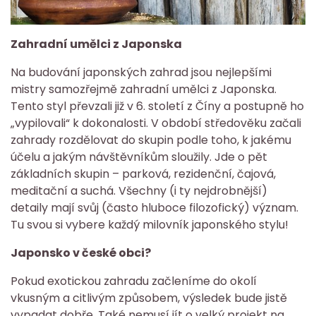
Zahradní umělci z Japonska
Na budování japonských zahrad jsou nejlepšími
mistry samozřejmě zahradní umělci z Japonska.
Tento styl převzali již v 6. století z Číny a postupně ho
„vypilovali“ k dokonalosti. V období středověku začali
zahrady rozdělovat do skupin podle toho, k jakému
účelu a jakým návštěvníkům sloužily. Jde o pět
základních skupin – parková, rezidenční, čajová,
meditační a suchá. Všechny (i ty nejdrobnější)
detaily mají svůj (často hluboce filozofický) význam.
Tu svou si vybere každý milovník japonského stylu!
Japonsko v české obci?
Pokud exotickou zahradu začleníme do okolí
vkusným a citlivým způsobem, výsledek bude jistě
vypadat dobře. Také nemusí jít o velký projekt na