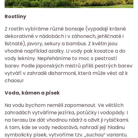
Rostliny
Z rostlin vybíráme různé bonsaje (vypadají krásně
dekorativně v nádobách i v záhonech, jehličnaté i
listnaté), javory, sekury a bambus. Z květin jsou
vhodné například azalky. U vody pak kosatce a do
vody lekníny. Nepřeháníme to moc s pestrostí
barev. Podle japonských mistrů příliš pestrých barev
vytváří v zahradě disharmonii, která může vést až k
chaosu!
Voda, kámen a písek
Na vodu bychom neměli zapomenout. Ve větších
zahradách vytváříme jezírka, potůčky i vodopády. I
na terasu lze dát vhodnou nádrž a oživit ji rybičkami.
A tam, kde se vody nedostává, nahradí její hladinu
symbolicky písek, vytvoříme tzv. „suchou“ variantu.