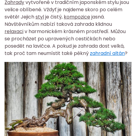
Zahrady
vytvořené v tradičním japonském stylu jsou
velice oblíbené. Vždyť je najdeme skoro po celém
světě! Jejich
styl
je čistý,
kompozice
jasná.
Návštěvníkům nabízí taková zahrada klidnou
relaxaci
v harmonickém krásném prostředí. Můžou
se procházet po upravených cestičkách nebo
posedět na lavičce. A pokud je zahrada dost velká,
tak proč tam neumístit také pěkný
zahradní altán
?