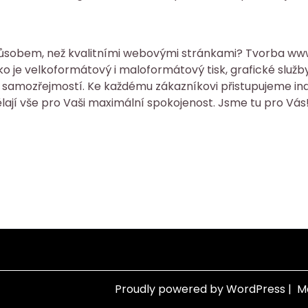
m způsobem, než kvalitními webovými stránkami? Tvorba ww
ko je velkoformátový i maloformátový tisk, grafické služb
 samozřejmostí. Ke každému zákazníkovi přistupujeme indi
ělají vše pro Vaši maximální spokojenost. Jsme tu pro Vás
Proudly powered by WordPress
|
M