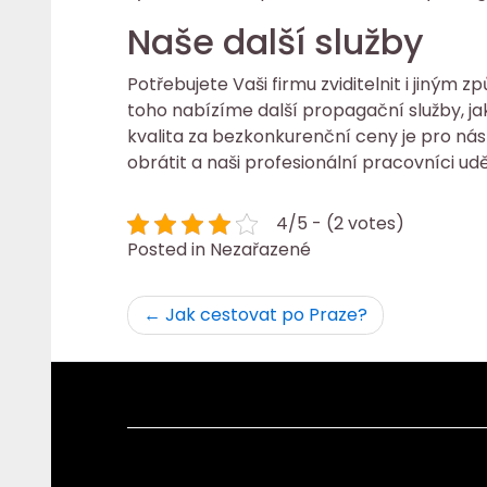
Naše další služby
Potřebujete Vaši firmu zviditelnit i jiný
toho nabízíme další propagační služby, ja
kvalita za bezkonkurenční ceny je pro nás
obrátit a naši profesionální pracovníci ud
4/5 - (2 votes)
Posted in Nezařazené
Navigace
Jak cestovat po Praze?
pro
příspěvek