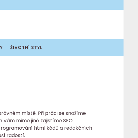
Y
ŽIVOTNÍ STYL
správném místě. Při práci se snažíme
 Vám mimo jiné zajistíme SEO
e programování html kódů a redakčních
ší radostí.