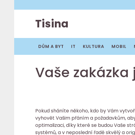
Skip
to
content
Tisina
DŮM A BYT
IT
KULTURA
MOBIL
Vaše zakázka 
Pokud sháníte někoho, kdo by Vám vytvořil
vyhovět Vašim přáním a požadavkům, aby 
optimalizaci, díky které se budou Vaše 
systémů, a v neposlední řadě skvělý a ori