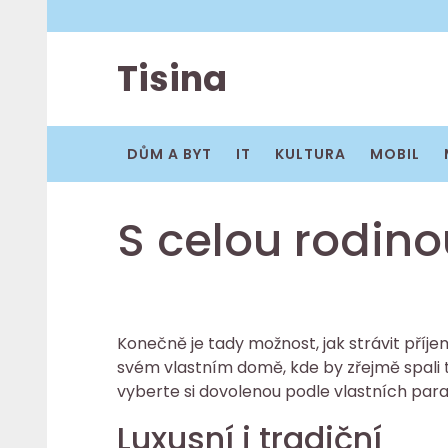
Skip
to
content
Tisina
DŮM A BYT
IT
KULTURA
MOBIL
S celou rodino
Konečně je tady možnost, jak strávit příje
svém vlastním domě, kde by zřejmě spali
vyberte si dovolenou podle vlastních para
Luxusní i tradiční