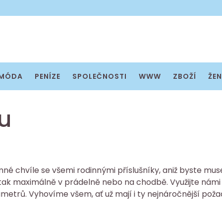
MÓDA
PENÍZE
SPOLEČNOSTI
WWW
ZBOŽÍ
ŽEN
u
mné chvíle se všemi rodinnými příslušníky, aniž byste mus
 tak maximálně v prádelně nebo na chodbě. Využijte nám
metrů. Vyhovíme všem, ať už mají i ty nejnáročnější poža