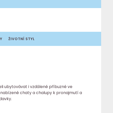
Y
ŽIVOTNÍ STYL
eli ubytovávat i vzdálené příbuzné ve
i nabízené
chaty a chalupy k pronajmutí
a
davky.