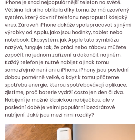
iPhone je snad nejpopulárnější telefon na světě.
Většina lidí si ho oblíbila díky tomu, že má uzavřený
systém, který dovnitř telefonu nepropustí kdejaký
virus. Zároveň iPhone dokáže spolupracovat s jinými
výrobky od Applu, jako jsou hodinky, tablet nebo
notebook. Ekosystém, jak Apple tuto symbiózu
nazývá, funguje tak, že práci nebo zábavu můžete
započít na jednom zařízení a dokončit na jiném.
Každý telefon je nutné nabíjet a jinak tomu
samozřejmě není ani u iPhonu. iPhony jsou poslední
dobou poměrně velké, a když k tomu přičteme
spotřebu energie, kterou spotřebovávají aplikace,
zjistíme, proč baterie vydrží často jen den či dva.
Nabíjení je možné klasickou nabíječkou, ale v
poslední době je velmi populární bezdrátové
nabíjení. Jaké jsou mezi nimi rozdíly?