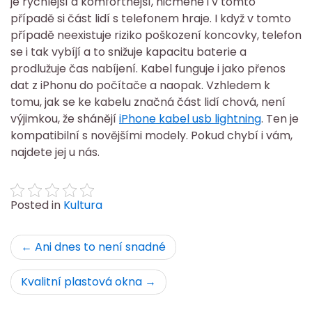
je rychlejší a komfortnější, nicméně i v tomto
případě si část lidí s telefonem hraje. I když v tomto
případě neexistuje riziko poškození koncovky, telefon
se i tak vybíjí a to snižuje kapacitu baterie a
prodlužuje čas nabíjení.
Kabel funguje i jako přenos
dat z iPhonu do počítače a naopak. Vzhledem k
tomu, jak se ke kabelu značná část lidí chová, není
výjimkou, že shánějí
iPhone kabel usb lightning
. Ten je
kompatibilní s novějšími modely. Pokud chybí i vám,
najdete jej u nás.
Posted in
Kultura
Navigace
Ani dnes to není snadné
pro
Kvalitní plastová okna
příspěvek