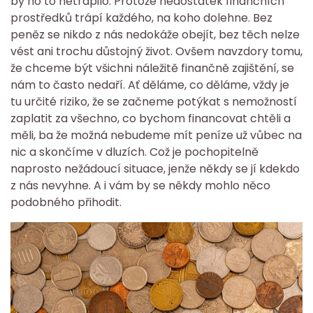
by ho to netrápilo. Protože nedostatek finančních
prostředků trápí každého, na koho dolehne. Bez
peněz se nikdo z nás nedokáže obejít, bez těch nelze
vést ani trochu důstojný život. Ovšem navzdory tomu,
že chceme být všichni náležitě finančně zajištění, se
nám to často nedaří. Ať děláme, co děláme, vždy je
tu určité riziko, že se začneme potýkat s nemožností
zaplatit za všechno, co bychom financovat chtěli a
měli, ba že možná nebudeme mít peníze už vůbec na
nic a skončíme v dluzích. Což je pochopitelně
naprosto nežádoucí situace, jenže někdy se jí kdekdo
z nás nevyhne. A i vám by se někdy mohlo něco
podobného přihodit.