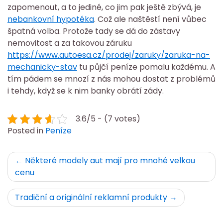
zapomenout, a to jediné, co jim pak ještě zbývá, je
nebankovní hypotéka
. Což ale naštěstí není vůbec
špatná volba. Protože tady se dá do zástavy
nemovitost a za takovou záruku
https://www.autoesa.cz/prodej/zaruky/zaruka-na-
mechanicky-stav
tu půjčí peníze pomalu každému. A
tím pádem se mnozí z nás mohou dostat z problémů
i tehdy, když se k nim banky obrátí zády.
3.6/5 - (7 votes)
Posted in
Peníze
Navigace
Některé modely aut mají pro mnohé velkou
cenu
pro
příspěvek
Tradiční a originální reklamní produkty