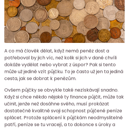
A co má člověk dělat, když nemá peněz dost a
potřeboval by jich víc, než kolik si jich v dané chvíli
dokáže vydělat nebo vybrat z úspor? Pak si tento
může už jedině vzít půjčku. To je často už jen ta jediná
cesta, jak se dobrat k penězům.
Ovšem půjčky se obvykle také nezískávají snadno.
Když si chce někdo nějaké ty finance půjčit, může tak
učinit, jenže než dosáhne svého, musí prokázat
dostatečně kvalitně svoji schopnost půjčené peníze
splácet. Protože splácení k půjčkám neodmyslitelně
patří, peníze se tu vracejí, a to dokonce s úroky a