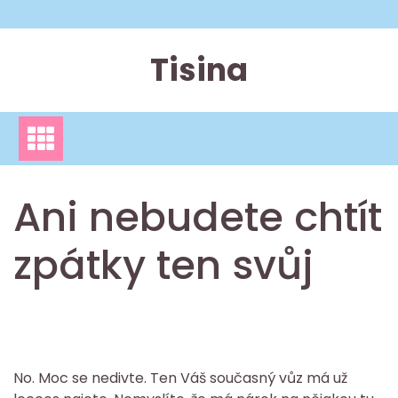
Skip
to
content
Tisina
Ani nebudete chtít
zpátky ten svůj
No. Moc se nedivte. Ten Váš současný vůz má už