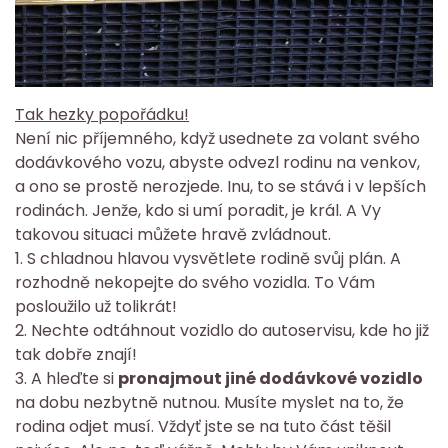
Tak hezky popořádku!
Není nic příjemného, když usednete za volant svého
dodávkového vozu, abyste odvezl rodinu na venkov,
a ono se prostě nerozjede. Inu, to se stává i v lepších
rodinách. Jenže, kdo si umí poradit, je král. A Vy
takovou situaci můžete hravě zvládnout.
1. S chladnou hlavou vysvětlete rodině svůj plán. A
rozhodně nekopejte do svého vozidla. To Vám
posloužilo už tolikrát!
2. Nechte odtáhnout vozidlo do autoservisu, kde ho již
tak dobře znají!
3. A hleďte si
pronajmout jiné dodávkové vozidlo
na dobu nezbytně nutnou. Musíte myslet na to, že
rodina odjet musí. Vždyť jste se na tuto část těšil