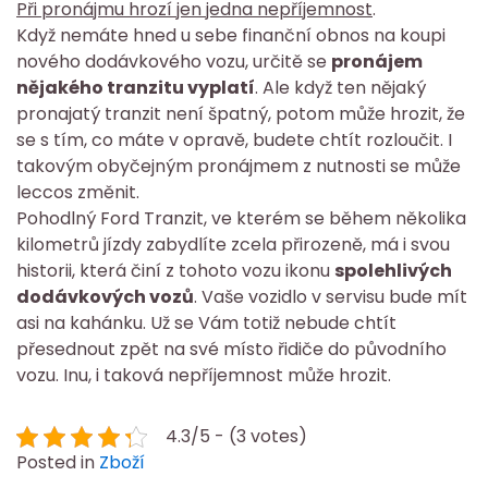
Při pronájmu hrozí jen jedna nepříjemnost
.
Když nemáte hned u sebe finanční obnos na koupi
nového dodávkového vozu, určitě se
pronájem
nějakého tranzitu vyplatí
. Ale když ten nějaký
pronajatý tranzit není špatný, potom může hrozit, že
se s tím, co máte v opravě, budete chtít rozloučit. I
takovým obyčejným pronájmem z nutnosti se může
leccos změnit.
Pohodlný Ford Tranzit, ve kterém se během několika
kilometrů jízdy zabydlíte zcela přirozeně, má i svou
historii, která činí z tohoto vozu ikonu
spolehlivých
dodávkových vozů
. Vaše vozidlo v servisu bude mít
asi na kahánku. Už se Vám totiž nebude chtít
přesednout zpět na své místo řidiče do původního
vozu. Inu, i taková nepříjemnost může hrozit.
4.3/5 - (3 votes)
Posted in
Zboží