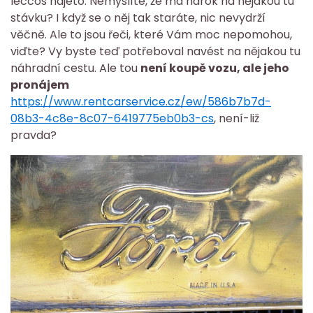
leccos najeto. Nemyslíte, že má nárok na nějakou tu
stávku? I když se o něj tak staráte, nic nevydrží
věčně. Ale to jsou řeči, které Vám moc nepomohou,
viďte? Vy byste teď potřeboval navést na nějakou tu
náhradní cestu. Ale tou
není koupě vozu, ale jeho
pronájem
https://www.rentcarservice.cz/ew/586b7b7d-
08b3-4c8e-8c07-6419775eb0b3-cs
, není-liž
pravda?